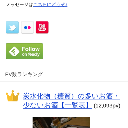
メッセージは
こちらにどうぞ♪
PV数ランキング
炭水化物（糖質）の多いお酒・
少ないお酒【一覧表】
(12,093pv)