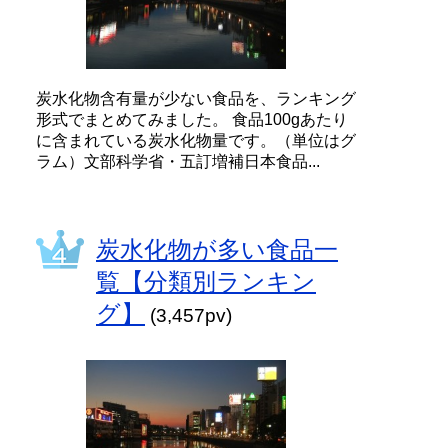
炭水化物含有量が少ない食品を、ランキング
形式でまとめてみました。 食品100gあたり
に含まれている炭水化物量です。（単位はグ
ラム）文部科学省・五訂増補日本食品...
炭水化物が多い食品一
覧【分類別ランキン
グ】
(3,457pv)