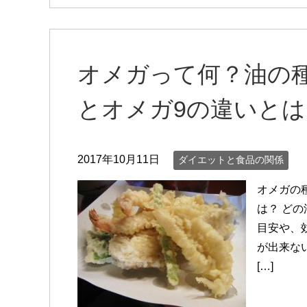
オメガって何？油の種
とオメガ9の違いとは
2017年10月11日
ダイエットと食品の関係
オメガの
は？ ど
目安や、
が出来な
[…]