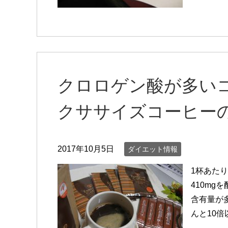
クロロゲン酸が多い
クササイズコーヒー
2017年10月5日
ダイエット情報
1杯あた
410mg
含有量が
んと10倍