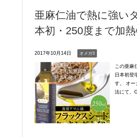
亜麻仁油で熱に強い
本初・250度まで加
2017年10月14日
オメガ3
この亜麻仁
日本初登
す。 オ
法にて、G