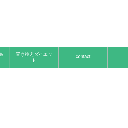
品
置き換えダイエッ
contact
ト