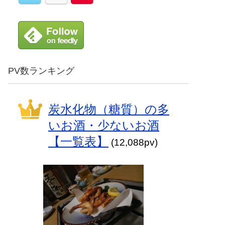
PV数ランキング
炭水化物（糖質）の多
いお酒・少ないお酒
【一覧表】
(12,088pv)