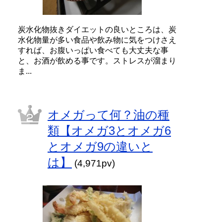
炭水化物抜きダイエットの良いところは、炭
水化物量が多い食品や飲み物に気をつけさえ
すれば、お腹いっぱい食べても大丈夫な事
と、お酒が飲める事です。ストレスが溜まり
ま...
オメガって何？油の種
類【オメガ3とオメガ6
とオメガ9の違いと
は】
(4,971pv)